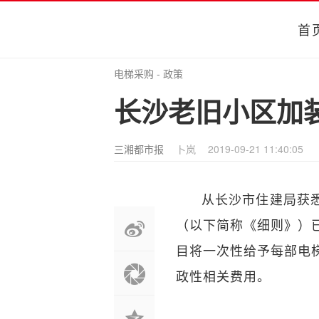
首
电梯采购
-
政策
长沙老旧小区加
三湘都市报
卜岚
2019-09-21 11:40:05
从长沙市住建局获
（以下简称《细则》）
目将一次性给予每部电
政性相关费用。