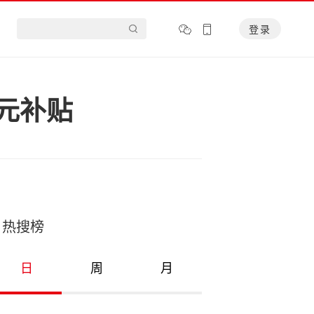
登录
元补贴
热搜榜
日
周
月