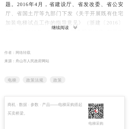
题。2016年4月，省建设厅、省发改委、省公安
厅、省国土厅等九部门下发《关于开展既有住宅
加装电梯试点工作的指导意见》（浙建〔2016〕
继续阅读
6号）。2018年、2019年，国务院两次将“加装电
梯”写入政府工作报告，支持城镇老旧小区加装电
梯。我市市委、市政府对此高度重视，2019年市
作者：
网络转载
政府工作报告明确要求“在有条件的老旧小区探索
来源：舟山市人民政府网站
开展加装电梯工作”，近两年我市人大、政协也高
度关注加装电梯工作，为此，我市制定出台了
电梯
政策法规
政策
《舟山市人民政府办公室关于既有住宅加装电梯
工作的实施意见（试行）》（以下简称《实施意
商机 · 数据 · 参数 · 产品——电梯采购搭起
见》）。
买卖桥梁。
二、制定依据
电梯采购