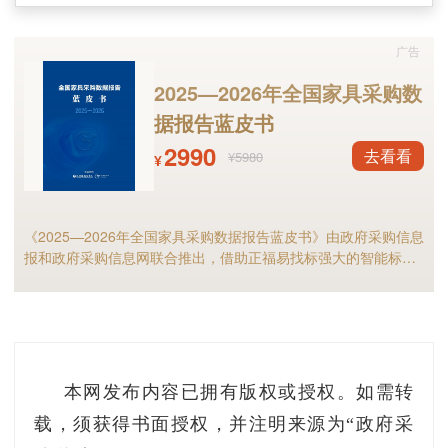
（一）《中华人民共和国物权法》
广告
（二）《
中华人民共和国特种设备安全法
》
2025—2026年全国家具采购数
据报告蓝皮书
（三）《浙江省社会养老服务促进条例》
2990
去看看
¥5980
¥
（四）《舟山市物业管理条例》
（五）《浙江省人民政府关于加快发展养老服
《2025—2026年全国家具采购数据报告蓝皮书》由政府采购信息
务业的实施意见》（浙政发〔2014〕13号）
报和政府采购信息网联合推出，借助正福易找标强大的智能标讯
分析能力，全面解析2025年家具政府采购市场规模、竞争格局以
及细分市场现状等，预测2026年全国家具采购市场，家具采购行
（六）《关于开展既有住宅加装电梯试点工作
业的供应商和采购人不可错过！
的指导意见》（浙建〔2016〕6号）。
三、主要内容
本网发布内容已拥有版权或授权。如需转
载，须获得书面授权，并注明来源为“政府采
《实施意见》包括基本原则、适用条件、实施