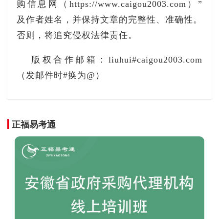
购信息网（https://www.caigou2003.com）”
主体、资金筹集、组织实施、电梯使用管理、职
及作者姓名，并保持文章的完整性、准确性。
责分工、相关规定等八部分。
否则，将追究侵权法律责任。
（一）基本原则。既有住宅加装电梯遵循“业
版权合作邮箱：liuhui#caigou2003.com
主主体、社区主导，政府引导、各方支持”的原
（发邮件时#换为@）
则。经本单元、本幢或本小区房屋专有部分占建
筑物总面积三分之二以上的业主且占总人数三分
之二以上的业主同意并签订加装电梯协议。
正福易考通
（二）适用条件。市区国有土地范围具有合法
的房屋权属证明，未列入《舟山市既有住宅加装
电梯负面清单》的四层（含四层，且为非单一产
权）以上无电梯住宅。
（三）实施主体。本单元、本幢或本小区相关