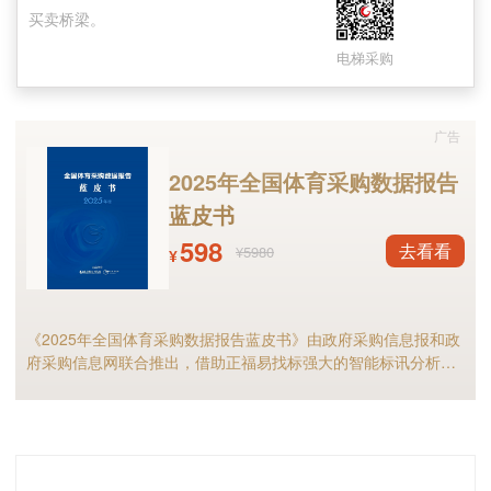
买卖桥梁。
电梯采购
广告
2025年全国体育采购数据报告
从地域分布来看，8月，电梯采购总金额位列
蓝皮书
前五的分别为：福建5885.07万元、河南4928.17
598
去看看
¥5980
¥
万元、浙江3796.17万元、河北3278.25万元、广
西2582.97万元。
《2025年全国体育采购数据报告蓝皮书》由政府采购信息报和政
府采购信息网联合推出，借助正福易找标强大的智能标讯分析能
力，全面剖析2025年体育采购现状与趋势，是全国体育供应商及
相关采购人不可多得的行业宝典。