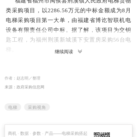
福建省福州市闽侯县荆溪镇人民政府电梯货物
类采购项目，以2286.56万元的中标金额成为8月
电梯采购项目第一大单，由福建省博讫智联机电
设备有限责任公司中标。据了解，该项目为交钥
匙工程，为福州荆溪新城溪下安置房采购56台电
梯。
继续阅读
本月，五大细分市场中，保障房电梯最为抢
眼，采购总金额达到1.19亿元，包含20个项目。
作者：
赵志明／整理
医院电梯采购总金额达到1.05亿元，包含79个电
来源：政府采购信息网
梯采购项目。学校电梯采购总金额达到6631.9万
元，包含81个采购项目。政府机关电梯采购总金
电梯
采购视角
额达到5682.29万元，包含76个采购项目。房地产
电梯采购总金额达到3550.73万元，包含10个电梯
商机 · 数据 · 参数 · 产品——电梯采购搭起
采购项目。