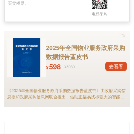
买卖桥梁。
市既有住宅加装电梯最新政策进行认真学习的基
电梯采购
础上，市住房城乡建设局对《大连市既有住宅加
装电梯工作的实施意见》进行了修改完善，重新
广告
起草了《实施意见》。
2025年全国物业服务政府采购
二、起草过程
数据报告蓝皮书
598
去看看
¥5980
市住房城乡建设局对上海市既有住宅加装电梯
¥
政策进行了认真学习，尤其是对上海市住建委、
上海市房管局、上海市规划自然局等10部门于20
《2025年全国物业服务政府采购数据报告蓝皮书》由政府采购信
19年11月22日出台的《关于进一步做好本市既有
息报和政府采购信息网联合推出，借助正福易找标强大的智能标
讯分析能力，全面解析2025年物业服务采购市场规模、竞争格局
多层住宅加装电梯工作的若干意见》（上海市最
以及细分市场现状等，物业服务采购行业的供应商和采购人不可
新的政策）进行了认真对照和学习，起草了《实
错过！
施意见》，并先后两次征求了中山区、西岗区、