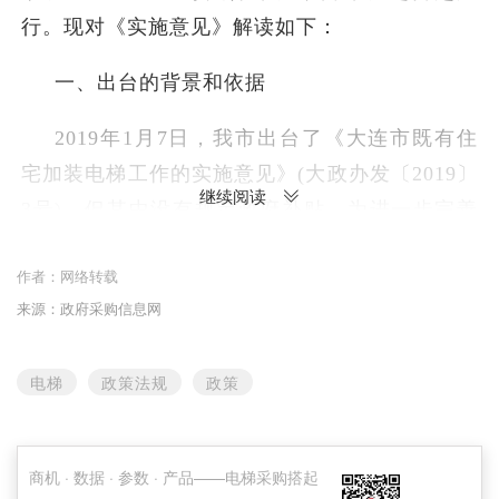
行。现对《实施意见》解读如下：
一、出台的背景和依据
2019年1月7日，我市出台了《大连市既有住
宅加装电梯工作的实施意见》(大政办发〔2019〕
继续阅读
3号)，但其中没有规定政府补贴，为进一步完善
我市既有住宅使用功能，改善居住条件，推动我
作者：
网络转载
市既有住宅加装电梯工作，根据《中华人民共和
来源：政府采购信息网
国物权法》《中华人民共和国建筑法》《中华人
民共和国城乡规划法》《中华人民共和国特种设
电梯
政策法规
政策
备安全法》《特种设备安全监察条例》及省住房
城乡建设厅《关于全省既有住宅加装电梯的指导
意见》（辽住建〔2016〕87号）等法律、法规、
商机 · 数据 · 参数 · 产品——电梯采购搭起
政策和有关工程建设技术标准、规范，并对上海