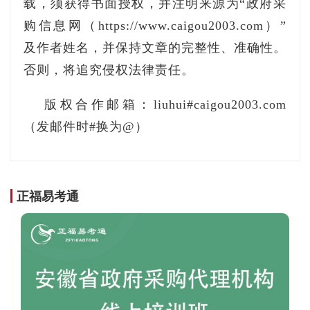
入老旧小区改造范围的加装电梯，由市级和区级
载，须获得书面授权，并注明来源为“政府采
按5:5予以补贴；加装电梯竣工验收合格后，实施
购信息网（https://www.caigou2003.com）”
主体持加装电梯规划许可证、竣工验收合格证明
及作者姓名，并保持文章的完整性、准确性。
等材料向市住房城乡建设局提交补助资金申请；
否则，将追究侵权法律责任。
市住建部门依据资金补助申请的时间节点登记安
版权合作邮箱：liuhui#caigou2003.com
排，并结合加装电梯年度计划，每年10月底前向
（发邮件时#换为@）
市财政局提供本年度市级补贴资金意见，由市财
政局拨付各区。
正福易考通