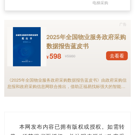
电梯采购
相关业主充分协商，经本单位房屋专有部分面积
占比三分之二以上的业主且人数占比三分之二以
上的业主参与表决，并经参与表决专有部分面积
广告
四分之三以上的业主且参与表决人数四分之三以
2025年全国物业服务政府采购
上的业主书面签署同意意见。加装电梯不得妨碍
数据报告蓝皮书
相邻建筑物的通风、采光和日照，尽量避免对相
598
去看看
¥5980
¥
邻业主造成损害。产生分歧，可通过协商或司法
途径解决。
《2025年全国物业服务政府采购数据报告蓝皮书》由政府采购信
息报和政府采购信息网联合推出，借助正福易找标强大的智能标
《意见》确定了财政补助，加装电梯按照每部
讯分析能力，全面解析2025年物业服务采购市场规模、竞争格局
总造价的40%给予财政补贴，上限不超过20万
以及细分市场现状等，物业服务采购行业的供应商和采购人不可
错过！
元。列入老旧小区改造范围的加装电梯项目，补
助资金由各区市纳入老旧小区改造资金统筹考
虑，具体补贴申请程序由各区市自行制定。未列
本网发布内容已拥有版权或授权。如需转