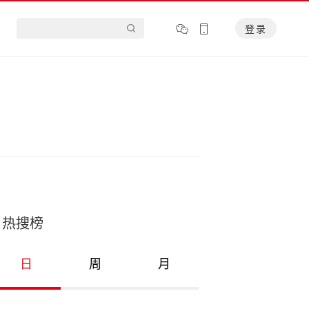
登录
热搜榜
日
周
月