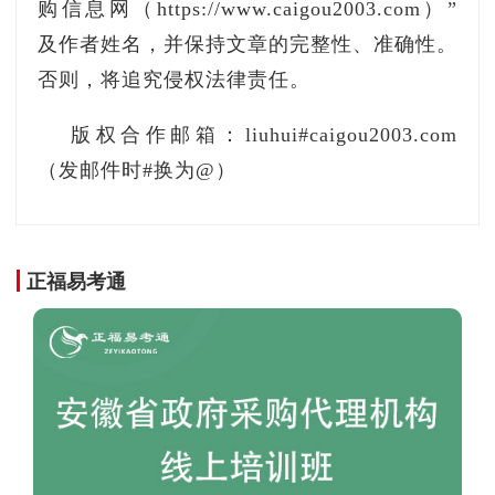
购信息网（https://www.caigou2003.com）”
采购项目超过千万元的项目数量就占了五成，且
及作者姓名，并保持文章的完整性、准确性。
最大成交单也在浙江，即由杭州西奥电梯现代化
否则，将追究侵权法律责任。
更新有限公司以5018万元中标的杭州市滨江区西
兴街道迎春小区整体装配式既有住宅加装电梯采
版权合作邮箱：liuhui#caigou2003.com
购及安装项目。除此之外，还有杭州美奥电梯工
（发邮件时#换为@）
程服务有限公司以2703.25万元中标的杭州市滨江
区西兴街道迎春东苑整体装配式既有住宅加装电
梯采购及安装项目，以及由施密特电梯有限公司
正福易考通
以2319.33万元中标的杭州市滨江区长河街道凤凰
苑整体装配式既有住宅加装电梯采购及安装项
目。