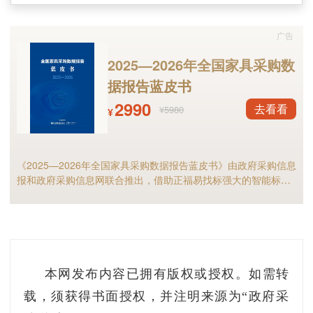
基本以零星小额电梯采购项目为主，因此，导致4
月全国电梯总采购金额出现回落。例如，江西地
广告
区电梯采购项目总数量为50个，总采购金额为68
2025—2026年全国家具采购数
56.19万元，而单个项目超过五百万的只有三个，
据报告蓝皮书
最大成交单是莱茵德尔菲电梯有限公司以657.5万
2990
去看看
¥5980
¥
元中标的瑞昌市棚户区改造安置房黄湾学府电梯
项目。
《2025—2026年全国家具采购数据报告蓝皮书》由政府采购信息
从各地电梯采购项目总金额排名来看，位列前
报和政府采购信息网联合推出，借助正福易找标强大的智能标讯
五名的是浙江、广西、江西、广东和山东，总采
分析能力，全面解析2025年家具政府采购市场规模、竞争格局以
及细分市场现状等，预测2026年全国家具采购市场，家具采购行
购金额分别为16221.78万元、9493.61万元、685
业的供应商和采购人不可错过！
6.19万元、3532.93万元和3335.73万元。值得一
提的是浙江地区电梯采购总金额排名由3月的第十
本网发布内容已拥有版权或授权。如需转
五名跃升至4月第一名，主要是因为在全国单项项
载，须获得书面授权，并注明来源为“政府采
目突破千万元的电梯采购项目中，浙江单项电梯