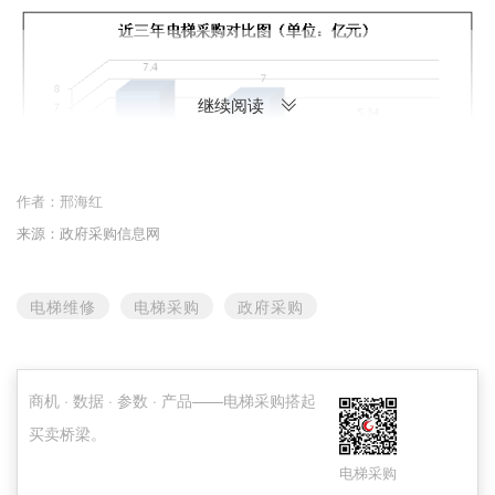
继续阅读
作者：
邢海红
来源：政府采购信息网
电梯维修
电梯采购
政府采购
4月全国电梯采购规模突破千万元的地区有浙
江、广西、江西、广东、山东、福建、安徽、上
海和辽宁9个地区，与3月电梯采购规模突破千万
商机 · 数据 · 参数 · 产品——电梯采购搭起
元的地区17个相比，明显减少了。根据正福易找
买卖桥梁。
标大数据统计显示，全国电梯采购大项目较少，
电梯采购