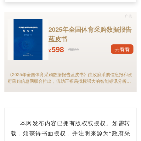
手册、保养质量管理手册以及员工安全工作指导
广告
手册等措施，同时加强对员工的专业技术培训和
2025年全国体育采购数据报告
职业道德建设，全方位塑造‘严谨、敬业、团结、
蓝皮书
高效’的企业文化，实现办公室自动化系统，同
598
去看看
¥5980
时，购置了大量国内高精尖的专业设备，确保工
¥
程的需要和质量。”四川安达电梯相关负责人表
示。
《2025年全国体育采购数据报告蓝皮书》由政府采购信息报和政
府采购信息网联合推出，借助正福易找标强大的智能标讯分析能
他还提到，“2008年6月公司开设了24小时400
力，全面剖析2025年体育采购现状与趋势，是全国体育供应商及
相关采购人不可多得的行业宝典。
服务系统，全天候应急故障处理，针对重点项
目，公司也会驻点服务，以确保客户电梯的正常
安全运行。”
本网发布内容已拥有版权或授权。如需转
载，须获得书面授权，并注明来源为“政府采