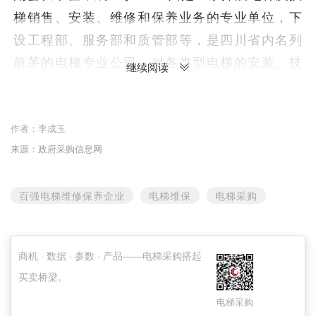
梯销售、安装、维修和保养业务的专业单位，下
设工程部、服务部和质管部等，是四川省内名列
前茅的电梯专业公司。对各类型电梯的安装、技
继续阅读
术改造、微机板修理、功能设置和程序编制等方
面有丰富的实践经验和独具的专业优势，取得行
作者：
李成玉
业最高级别的电梯安装（含修理）A1资质证书。
来源：政府采购信息网
此外，公司拥有经验丰富的高级工程师、专业
技术人员和专业质检人员，集中了行业中20%以
百强电梯维修保养企业
电梯维保
电梯采购
上的专业精英，团队骨干人员从业均在20年以
上。
商机 · 数据 · 参数 · 产品——电梯采购搭起
“安全、高效是电梯行业的生命，为此我们制
买卖桥梁。
定了一整套科学、严谨的安全管理制度，建立用
电梯采购
户回访登记、安装质量管理手册、维修质量管理