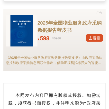
修许可证（电梯）”国家双“A”级资质，还是广东
省特种设备行业协会常务理事单位及电梯专业委
广告
员会副主任委员，是一家颇具实力和规模的电梯
2025年全国物业服务政府采购
工程公司。
数据报告蓝皮书
598
去看看
¥5980
深圳市中航南光电梯公司的技术力量雄厚，公
¥
司现有员工400多人。其中，高级工程师8名、工
程师6人、技师4人及专业维修人员320余人。现
《2025年全国物业服务政府采购数据报告蓝皮书》由政府采购信
场作业人员全部接受过专门职业培训，持证上
息报和政府采购信息网联合推出，借助正福易找标强大的智能标
讯分析能力，全面解析2025年物业服务采购市场规模、竞争格局
岗。
以及细分市场现状等，物业服务采购行业的供应商和采购人不可
错过！
本网发布内容已拥有版权或授权。如需转
载，须获得书面授权，并注明来源为“政府采