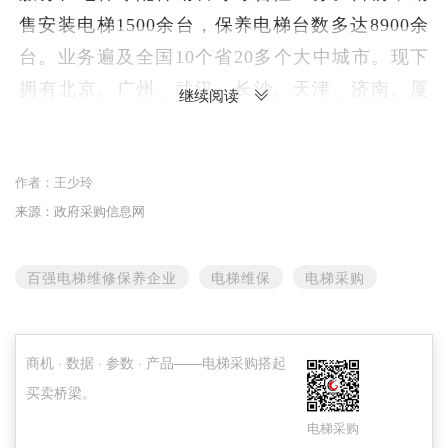
售安装电梯1500余台，保养电梯台数多达8900余
台。业务遍及全国10个省20多个大中城市。现下
拥有北京、广州、武汉、长沙、天津、济南、厦
继续阅读
门、江苏、重庆、成都及惠州等十一个外地分公
司，拥有深圳唯一的大型国企电梯零配件商场，
作者：
王少玲
零配件商场占地700多平方米，供应多种型号、规
来源：政府采购信息网
格的电梯专用零配件、部件达1500多种，是彭年
酒店、国机保利、万厦居业、鹏基物业、中海物
百强电梯维修保养企业
电梯维保
电梯采购
业、花样年物业和上海物业等客户的长期供货
商。
商机 · 数据 · 参数 · 产品——电梯采购搭起
同时，公司还是深圳市首批获得劳动局颁发的
买卖桥梁。
“电梯维修保养安全认可证”的单位之一。更获得
了国家市场监管总局颁发的“特种设备安装改造维
电梯采购