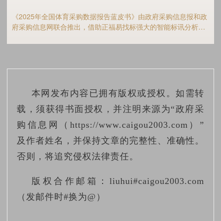
《2025年全国体育采购数据报告蓝皮书》由政府采购信息报和政
府采购信息网联合推出，借助正福易找标强大的智能标讯分析能
力，全面剖析2025年体育采购现状与趋势，是全国体育供应商及
相关采购人不可多得的行业宝典。
本网发布内容已拥有版权或授权。如需转
载，须获得书面授权，并注明来源为“政府采
购信息网（https://www.caigou2003.com）”
及作者姓名，并保持文章的完整性、准确性。
否则，将追究侵权法律责任。
版权合作邮箱：liuhui#caigou2003.com
（发邮件时#换为@）