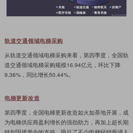
轨道交通领域电梯采购
从轨道交通领域电梯采购来看，第四季度，全国轨
道交通领域电梯采购规模16.94亿元，环比下降
9.36%，同比增长50.44%。
电梯更新改造
第四季度，全国电梯更新改造如火如荼地开展，成
为电梯供应商盈利增长的强劲助力，再加上超长期
特别国债资金的支持，吸引了不少电梯经销商涌入