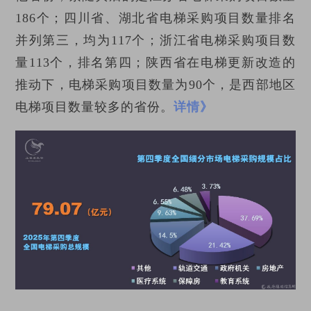
186个；四川省、湖北省电梯采购项目数量排名
并列第三，均为117个；浙江省电梯采购项目数
量113个，排名第四；陕西省在电梯更新改造的
推动下，电梯采购项目数量为90个，是西部地区
电梯项目数量较多的省份。
详情》