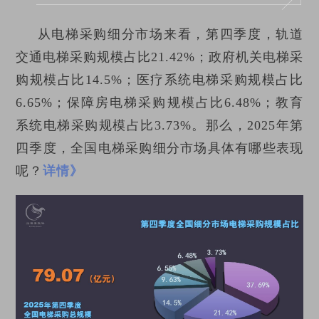
​从电梯采购细分市场来看，第四季度，轨道
交通电梯采购规模占比21.42%；政府机关电梯采
购规模占比14.5%；医疗系统电梯采购规模占比
6.65%；保障房电梯采购规模占比6.48%；教育
系统电梯采购规模占比3.73%。那么，2025年第
四季度，全国电梯采购细分市场具体有哪些表现
呢？
详情》