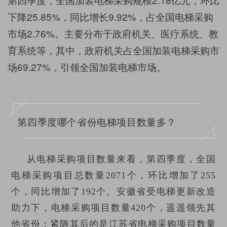
下降25.85%，同比增长9.92%，占全国电梯采购
市场2.76%。主要分布于政府机关、医疗系统、教
育系统等，其中，政府机关占全国加装电梯采购市
场69.27%，引领全国加装电梯市场。
第四季度哪个省份电梯项目数量多？
​从电梯采购项目数量来看，第四季度，全国
电梯采购项目总数量2071个，环比增加了255
个，同比增加了192个。安徽省受电梯更新改造
助力下，电梯采购项目数量420个，遥遥领先其
他省份；紧随其后的是江苏省电梯采购项目数量