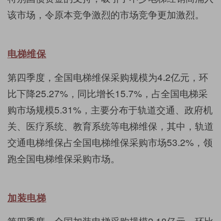
该市场，令原本竞争激烈的市场竞争更加激烈。
电梯维保
第四季度，全国电梯维保采购规模为4.2亿元，环
比下降25.27%，同比增长15.7%，占全国电梯采
购市场规模5.31%，主要分布于轨道交通、政府机
关、医疗系统、教育系统等电梯维保，其中，轨道
交通电梯维保占全国电梯维保采购市场53.2%，领
跑全国电梯维保采购市场。
加装电梯
第四季度，全国加装电梯采购规模2.18亿元，环比